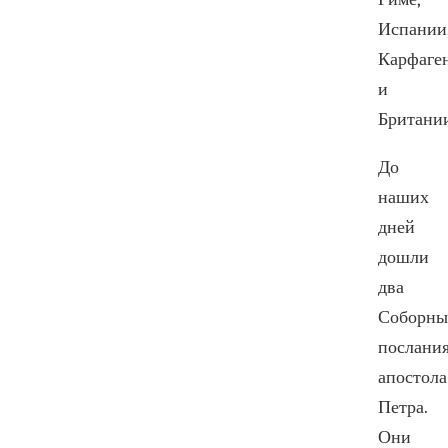
Испании
Карфаге
и
Британи
До
наших
дней
дошли
два
Соборны
послани
апостола
Петра.
Они