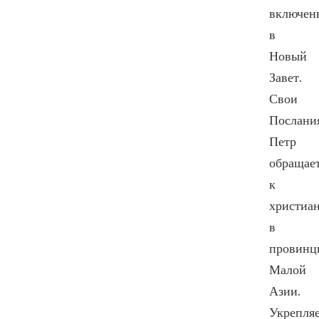
включен
в
Новый
Завет.
Свои
Послани
Петр
обращае
к
христиа
в
провинц
Малой
Азии.
Укрепля