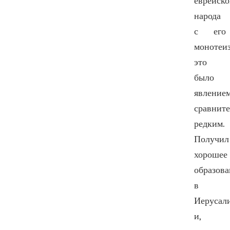
еврейско
народа
с его
монотеи
это
было
явлением
сравнит
редким.
Получил
хорошее
образова
в
Иерусал
и,