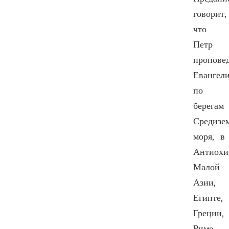
говорит,
что
Петр
пропове
Евангел
по
берегам
Средизе
моря, в
Антиохи
Малой
Азии,
Египте,
Греции,
Риме,