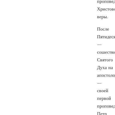
пропове
Христов
веры.
После
Пятидес
—
сошеств
Святого
Духа на
апостол
—
своей
первой
пропове
Петр