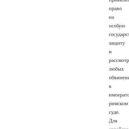
право
на
особую
государ
защиту
и
рассмот
любых
обвинен
в
императо
римском
суде.
Для