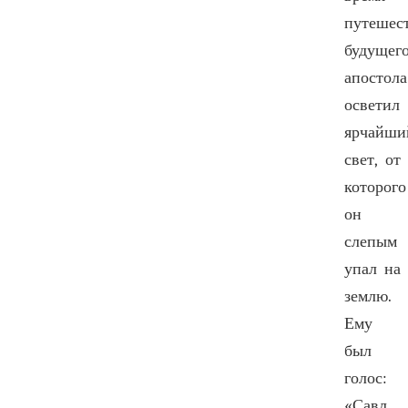
путешес
будущег
апостола
осветил
ярчайши
свет, от
которого
он
слепым
упал на
землю.
Ему
был
голос:
«Савл,