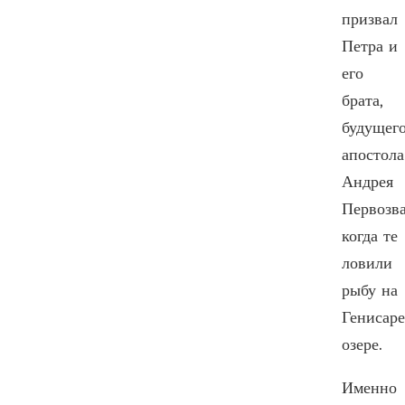
призвал
Петра и
его
брата,
будущег
апостола
Андрея
Первозва
когда те
ловили
рыбу на
Генисар
озере.
Именно