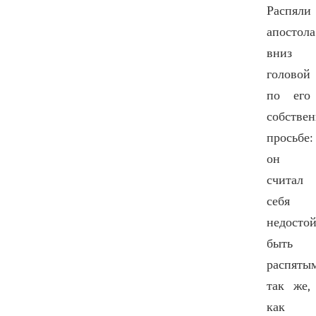
Распяли
апостола
вниз
головой
по его
собстве
просьбе:
он
считал
себя
недосто
быть
распяты
так же,
как