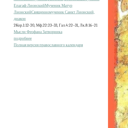
Епагаф Лионский
Мученик Матур
Лионский
Священномученик Санкт Лионский,
диакон
2Кор.1:12-20, Мф.22:23–33, Гал.4:22–31, Лк.8:16–21
Мысли Феофана Затворника
подробнее
Полная версия православного календаря