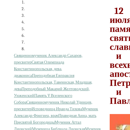
12
июля
пам
свят
сла
и
Священномученик Александр Сахаров,
все
пресвитер
Святая Олимпиада
Константинопольская, дева,
апос
диакониса
Преподобная Евпраксия
Пет
Константинопольская, Тавеннская, Младшая,
дева
Преподобный Макарий Желтоводский,
и
Унженский
Память V Вселенского
Пав
Собора
Священномученик Николай Удинцев,
пресвитер
Исповедница Ираида Тихова
Мученик
Александр Фригиец, врач
Праведная Анна, мать
Пресвятой Богородицы
Мученик Аттал
Лионский
Мученица Библиада Лионская
Мученик