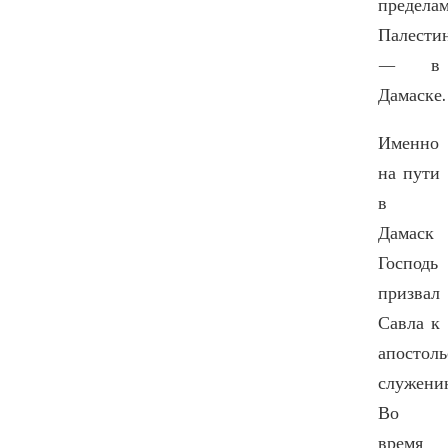
предела
Палести
— в
Дамаске.
Именно
на пути
в
Дамаск
Господь
призвал
Савла к
апостол
служени
Во
время