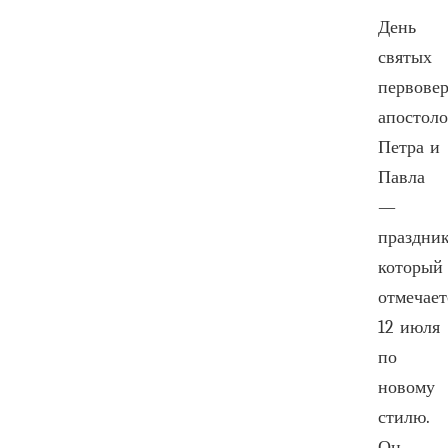
День
святых
первове
апостол
Петра и
Павла
—
праздник
который
отмечает
12 июля
по
новому
стилю.
Он