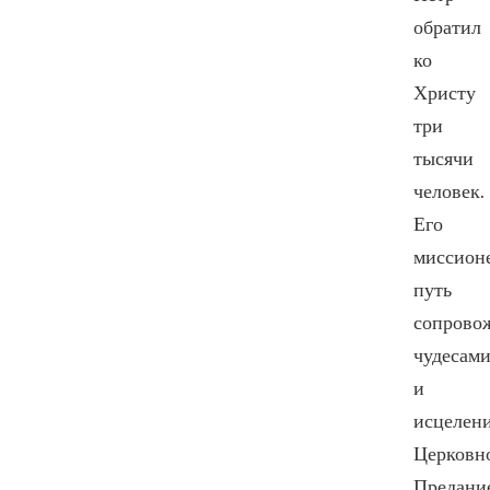
обратил
ко
Христу
три
тысячи
человек.
Его
миссион
путь
сопрово
чудесам
и
исцелен
Церковн
Предани