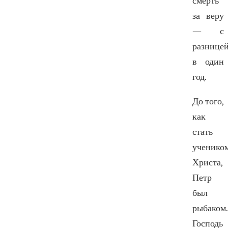
смерть
за веру
— с
разнице
в один
год.
До того,
как
стать
ученико
Христа,
Петр
был
рыбаком.
Господь