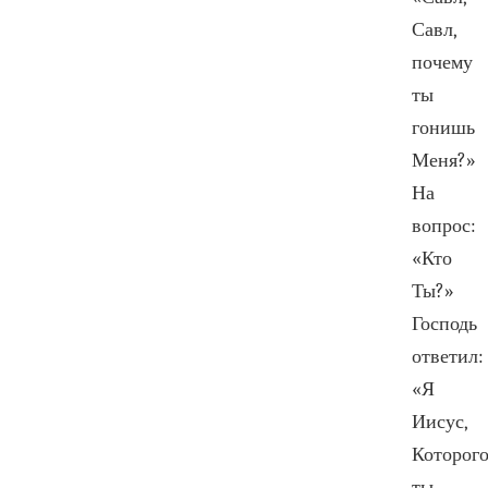
Савл,
почему
ты
гонишь
Меня?»
На
вопрос:
«Кто
Ты?»
Господь
ответил:
«Я
Иисус,
Которог
ты