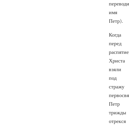
переводи
имя
Петр).
Когда
перед
распяти
Христа
взяли
под
стражу
первосв
Петр
трижды
отрекся