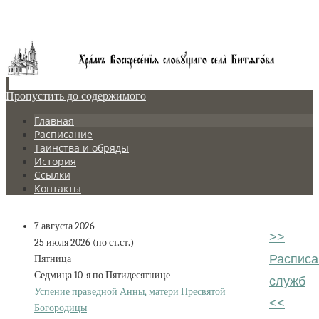
Пропустить до содержимого
Главная
Расписание
Таинства и обряды
История
Ссылки
Контакты
7 августа 2026
>>
25 июля 2026 (по ст.ст.)
Расписа
Пятница
Седмица 10-я по Пятидесятнице
служб
Успение праведной Анны, матери Пресвятой
<<
Богородицы